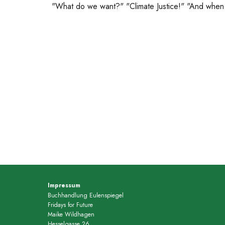
"What do we want?" "Climate Justice!" "And when
Impressum
Buchhandlung Eulenspiegel
Fridays for Future
Maike Wildhagen
Hesselgasse 26