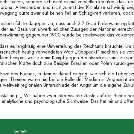
mehr hätten, sondern sich nicht einmal vorstellen könnten, dass es
Corona, Artensterben und nicht zuletzt der Klimakrise schwierig sei
wegung dürfe zwar auf keinen Fall an Schlagkraft verlieren, doch 
 Wiesloch führte dagegen an, dass auch 2,7 Grad Erderwärmung ka
 der auf Basis von unverbindlichen Zusagen der Nationen errechne
 Erderwärmung gegenüber 1900 wurde beispielsweise das völkerre
ass es langfristig eine Umverteilung des Reichtums bräuchte, um 
issenschaft häufig verwendeten Wort „Kipppunkt“ möchten sie vors
punkten beispielsweise beim Kampf gegen Rechtsextremismus zu spr
atischen Kräfte doch zum Beispiel Brasilien oder Polen zurückge
azit des Buches, in dem er darauf einging, wie sich die Lebensver
en. Themen waren hierbei die Rolle der Medien im Angesicht der K
weltweit regionalen Unterschiede der Angst um die eigene Zukun
nstaltung: „ Wir haben zwei Interessante Gäste auf der Bühne hö
die analytische und psychologische Sichtweise. Das hat mir und of
Kontakt