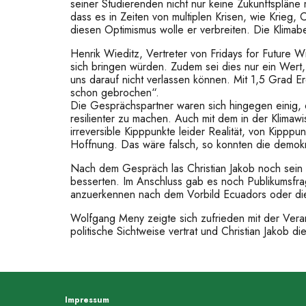
seiner Studierenden nicht nur keine Zukunftspläne 
dass es in Zeiten von multiplen Krisen, wie Krieg, 
diesen Optimismus wolle er verbreiten. Die Klimabe
Henrik Wieditz, Vertreter von Fridays for Future
sich bringen würden. Zudem sei dies nur ein Wert,
uns darauf nicht verlassen können. Mit 1,5 Grad
schon gebrochen“.
Die Gesprächspartner waren sich hingegen einig, d
resilienter zu machen. Auch mit dem in der Klimaw
irreversible Kipppunkte leider Realität, von Kipp
Hoffnung. Das wäre falsch, so konnten die demokr
Nach dem Gespräch las Christian Jakob noch sein F
besserten. Im Anschluss gab es noch Publikumsfrag
anzuerkennen nach dem Vorbild Ecuadors oder die 
Wolfgang Meny zeigte sich zufrieden mit der Vera
politische Sichtweise vertrat und Christian Jakob 
Impressum