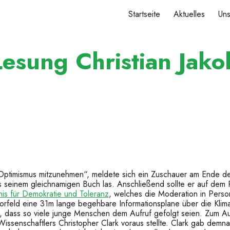
Startseite
Aktuelles
Un
ip to main content
Skip to navigat
Lesung Christian Jako
Optimismus mitzunehmen“, meldete sich ein Zuschauer am Ende der
seinem gleichnamigen Buch las. Anschließend sollte er auf dem P
is für Demokratie und Toleranz
, welches die Moderation in Perso
feld eine 31m lange begehbare Informationsplane über die Klim
, dass so viele junge Menschen dem Aufruf gefolgt seien. Zum Auf
senschaftlers Christopher Clark voraus stellte. Clark gab demnac