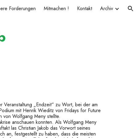
sere Forderungen
Mitmachen !
Kontakt
Archiv
ion
b
 Veranstaltung „Endzeit“ zu Wort, bei der am
odium mit Henrik Wieditz von Fridays for Future
n von Wolfgang Meny stellte.
akrise anschauen konnten. Als Wolfgang Meny
takt las Christian Jakob das Vorwort seines
h an, festgestellt zu haben, dass die meisten