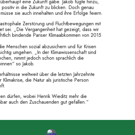
 überhaupt eine Zukunft gäbe. Jakob fügte hinzu,
, positiv in die Zukunft zu blicken. Doch genau
müsse sie auch innehalten und ihre Erfolge feiern.
tastrophale Zerstörung und Fluchtbewegungen mit
t sei. „Die Vergangenheit hat gezeigt, dass wir
chtlich bindende Pariser Klimaabkommen von 2015
die Menschen sozial abzusichern und für Krisen
ichtig umgehen. „In der Klimawissenschaft sind
echen, nimmt jedoch schon sprachlich die
winnen“ so Jakob.
hältnisse weltweit über die letzten Jahrzehnte
limakrise, die Natur als juristische Person
ft.
ren dürfen, wobei Henrik Wieditz mehr die
fenbar auch den Zuschauenden gut gefallen.“